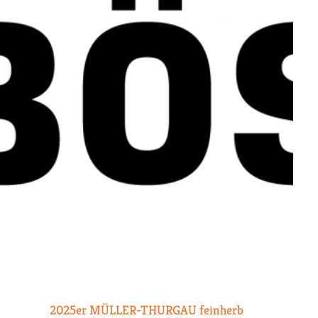
2025er MÜLLER-THURGAU feinherb