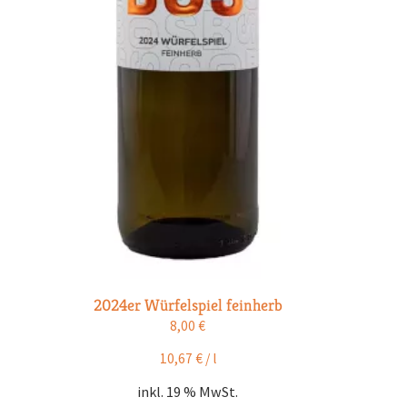
2024er Würfelspiel feinherb
8,00
€
10,67
€
/
l
inkl. 19 % MwSt.