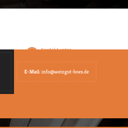
Kontakt unter
eiten
Tel. 0 72 53 / 27 88 18
E-Mail:
info@weingut-boes.de