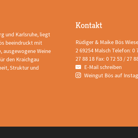
Kontakt
g und Karlsruhe, liegt
Rüdiger & Maike Bös Wies
ös beeindruckt mit
2 69254 Malsch Telefon: 0 7
e, ausgewogene Weine
27 88 18 Fax: 0 72 53 / 27 8
für den Kraichgau
E-Mail schreiben
eit, Struktur und
Weingut Bös auf Insta