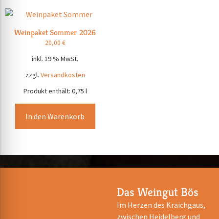
Weinpaket Sommer 2026
20,00
€
inkl. 19 % MwSt.
zzgl.
Versandkosten
Produkt enthält: 0,75
l
In den Warenkorb
Das Weingut Bös
Im Herzen des Kraichgaus,
zwischen Heidelberg und