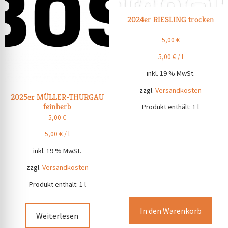
2024er RIESLING trocken
5,00
€
5,00
€
/
l
inkl. 19 % MwSt.
zzgl.
Versandkosten
2025er MÜLLER-THURGAU
feinherb
Produkt enthält: 1
l
5,00
€
5,00
€
/
l
inkl. 19 % MwSt.
zzgl.
Versandkosten
Produkt enthält: 1
l
In den Warenkorb
Weiterlesen