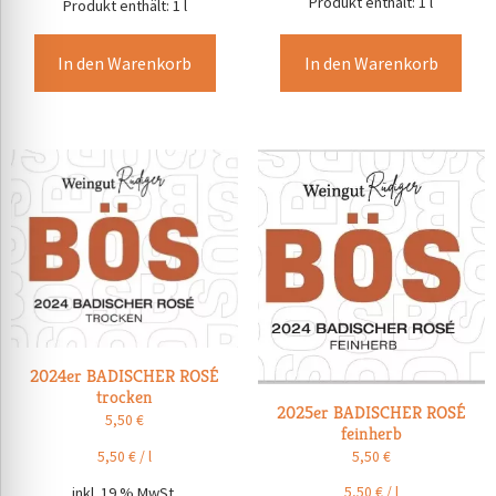
Produkt enthält: 1
l
Produkt enthält: 1
l
In den Warenkorb
In den Warenkorb
2024er BADISCHER ROSÉ
trocken
2025er BADISCHER ROSÉ
5,50
€
feinherb
5,50
€
/
l
5,50
€
inkl. 19 % MwSt.
5,50
€
/
l