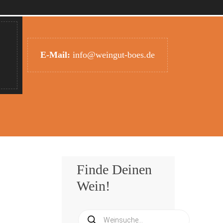
Kontakt unter
iten
Tel. 0 72 53 / 27 88 18
E-Mail:
info@weingut-boes.de
Finde Deinen
Wein!
Products