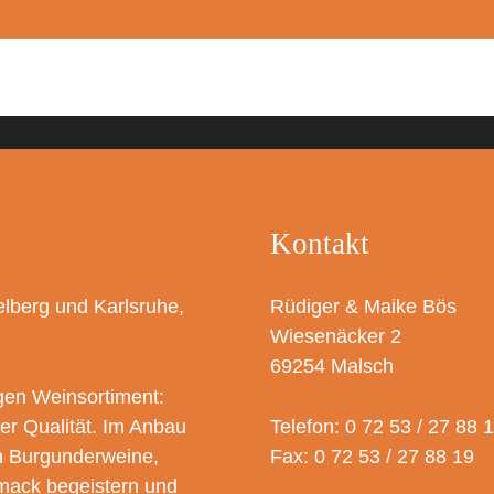
Kontakt
lberg und Karlsruhe,
Rüdiger & Maike Bös
Wiesenäcker 2
69254 Malsch
gen Weinsortiment:
r Qualität. Im Anbau
Telefon: 0 72 53 / 27 88 
en Burgunderweine,
Fax: 0 72 53 / 27 88 19
hmack begeistern und