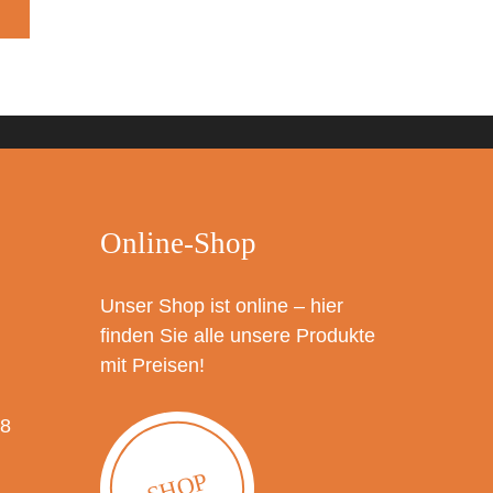
Online-Shop
Unser Shop ist online – hier
finden Sie alle unsere Produkte
mit Preisen!
18
SHOP