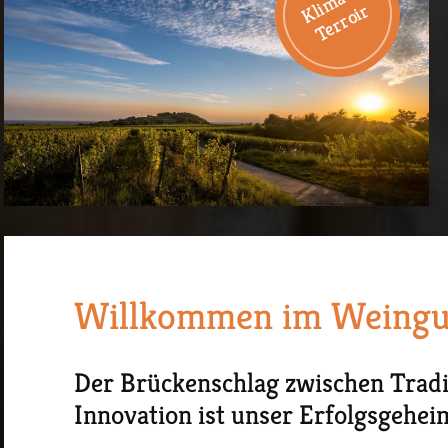
K
m
a
&
T
e
r
r
o
i
l
i
r
Willkommen im Weingu
Der Brückenschlag zwischen Tradi
Innovation ist unser Erfolgsgehei