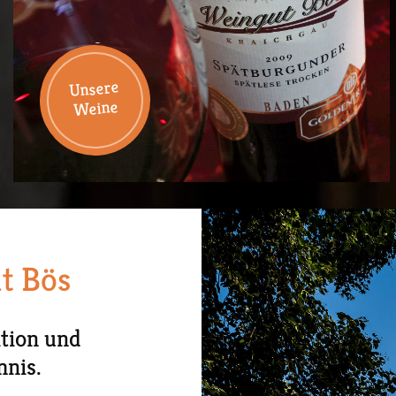
Unsere
Weine
t Bös
tion und
mnis.