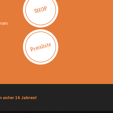
SHOP
gram
Preisliste
n unter 16 Jahren!