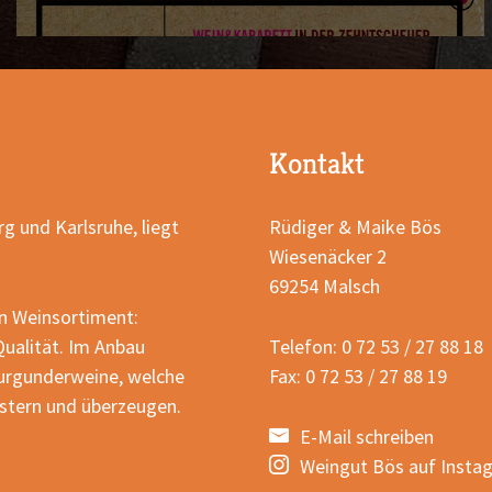
Kontakt
g und Karlsruhe, liegt
Rüdiger & Maike Bös
Wiesenäcker 2
69254 Malsch
n Weinsortiment:
ualität. Im Anbau
Telefon: 0 72 53 / 27 88 18
Burgunderweine, welche
Fax: 0 72 53 / 27 88 19
istern und überzeugen.
E-Mail schreiben
Weingut Bös auf Insta