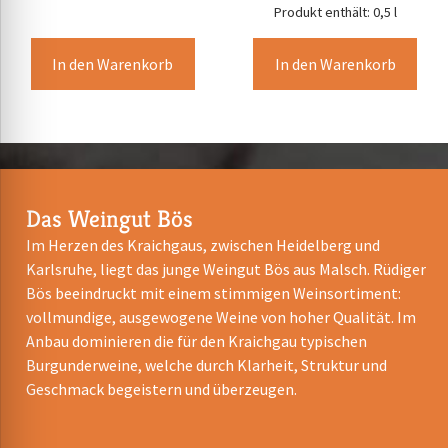
Produkt enthält: 0,5
l
In den Warenkorb
In den Warenkorb
Das Weingut Bös
Im Herzen des Kraichgaus, zwischen Heidelberg und
Karlsruhe, liegt das junge Weingut Bös aus Malsch. Rüdiger
Bös beeindruckt mit einem stimmigen Weinsortiment:
vollmundige, ausgewogene Weine von hoher Qualität. Im
Anbau dominieren die für den Kraichgau typischen
Burgunderweine, welche durch Klarheit, Struktur und
Geschmack begeistern und überzeugen.